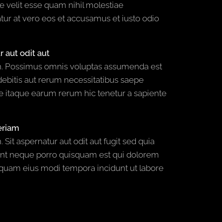
e velit esse quam nihil molestiae
tur at vero eos et accusamus et iusto odio
 aut odit aut
pen. Possimus omnis voluptas assumenda est
ebitis aut rerum necessitatibus saepe
e itaque earum rerum hic tenetur a sapiente
eriam
 Sit aspernatur aut odit aut fugit sed quia
unt neque porro quisquam est qui dolorem
umquam eius modi tempora incidunt ut labore