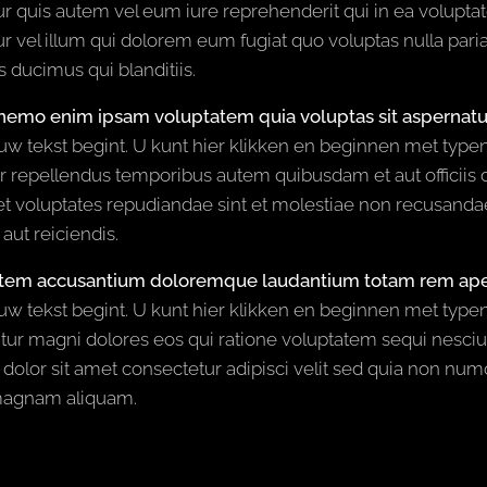
 quis autem vel eum iure reprehenderit qui in ea voluptat
 vel illum qui dolorem eum fugiat quo voluptas nulla paria
 ducimus qui blanditiis.
nemo enim ipsam voluptatem quia voluptas sit aspernatur
r uw tekst begint. U kunt hier klikken en beginnen met ty
r repellendus temporibus autem quibusdam et aut officiis d
 et voluptates repudiandae sint et molestiae non recusanda
 aut reiciendis.
tatem accusantium doloremque laudantium totam rem ap
 uw tekst begint. U kunt hier klikken en beginnen met typen.
ur magni dolores eos qui ratione voluptatem sequi nesci
 dolor sit amet consectetur adipisci velit sed quia non n
magnam aliquam.