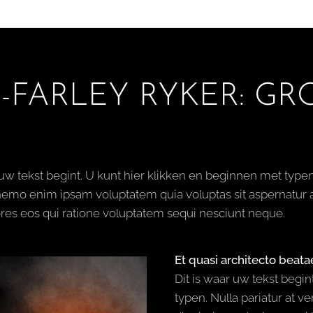
n-FARLEY RYKER: G
 uw tekst begint. U kunt hier klikken en beginnen met typen
nemo enim ipsam voluptatem quia voluptas sit aspernatur a
res eos qui ratione voluptatem sequi nesciunt neque.
Et quasi architecto beatae
Dit is waar uw tekst begi
typen. Nulla pariatur at v