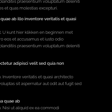
landitiis praesentium voluptatum deleniti
es et quas molestias excepturi.
ae ab illo inventore veritatis et quasi
nt. U kunt hier klikken en beginnen met
ero eos et accusamus et iusto odio
landitiis praesentium voluptatum deleniti
ctetur adipisci velit sed quia non
 Inventore veritatis et quasi architecto
uptas sit aspernatur aut odit aut fugit sed
sa quae ab
n. Nisi ut aliquid ex ea commodi