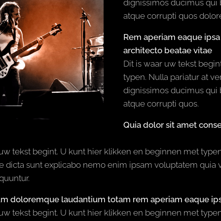
dignissimos ducimus qui b
atque corrupti quos dolor
Rem aperiam eaque ipsa qu
architecto beatae vitae
Dit is waar uw tekst begi
typen. Nulla pariatur at v
dignissimos ducimus qui b
atque corrupti quos.
Quia dolor sit amet conse
 uw tekst begint. U kunt hier klikken en beginnen met typen.
e dicta sunt explicabo nemo enim ipsam voluptatem quia vol
quuntur.
um doloremque laudantium totam rem aperiam eaque ip
 uw tekst begint. U kunt hier klikken en beginnen met type