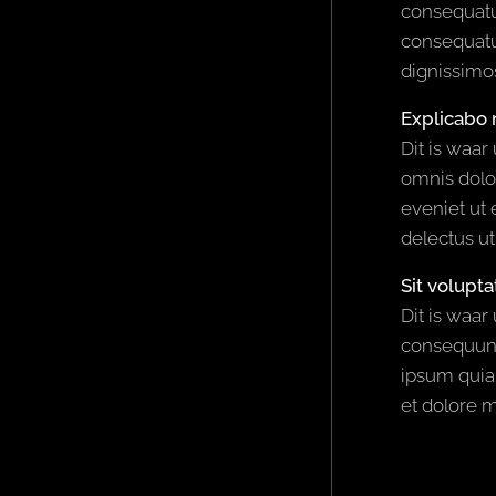
consequatur
consequatur
dignissimos
Explicabo 
Dit is waa
omnis dolo
eveniet ut
delectus ut
Sit volup
Dit is waar
consequunt
ipsum quia
et dolore 