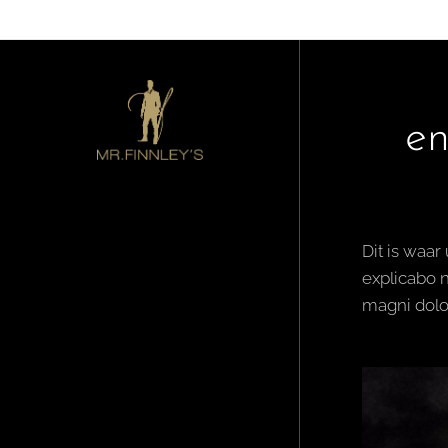
e
Dit is waar
explicabo 
magni dolo